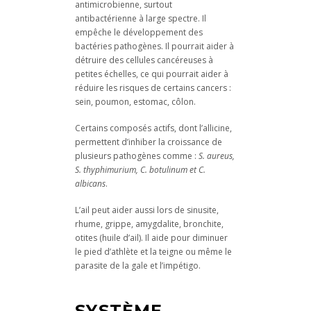
antimicrobienne, surtout
antibactérienne à large spectre. Il
empêche le développement des
bactéries pathogènes. Il pourrait aider à
détruire des cellules cancéreuses à
petites échelles, ce qui pourrait aider à
réduire les risques de certains cancers :
sein, poumon, estomac, côlon.
Certains composés actifs, dont l’allicine,
permettent d’inhiber la croissance de
plusieurs pathogènes comme :
S. aureus,
S. thyphimurium, C. botulinum et C.
albicans
.
L’ail peut aider aussi lors de sinusite,
rhume, grippe, amygdalite, bronchite,
otites (huile d’ail). Il aide pour diminuer
le pied d’athlète et la teigne ou même le
parasite de la gale et l’impétigo.
SYSTÈME