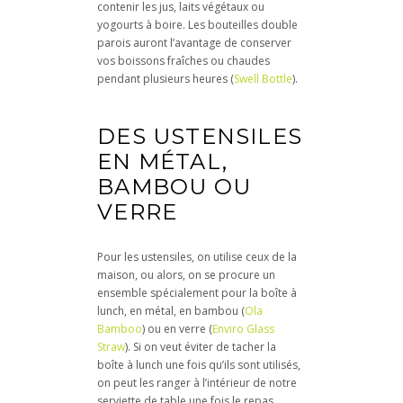
contenir les jus, laits végétaux ou
yogourts à boire. Les bouteilles double
parois auront l’avantage de conserver
vos boissons fraîches ou chaudes
pendant plusieurs heures (
Swell Bottle
).
DES USTENSILES
EN MÉTAL,
BAMBOU OU
VERRE
Pour les ustensiles, on utilise ceux de la
maison, ou alors, on se procure un
ensemble spécialement pour la boîte à
lunch, en métal, en bambou (
Ola
Bamboo
) ou en verre (
Enviro Glass
Straw
). Si on veut éviter de tacher la
boîte à lunch une fois qu’ils sont utilisés,
on peut les ranger à l’intérieur de notre
serviette de table une fois le repas