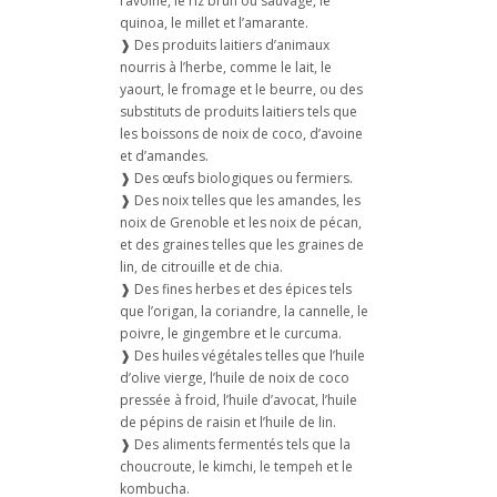
l’avoine, le riz brun ou sauvage, le
quinoa, le millet et l’amarante.
❱ Des produits laitiers d’animaux
nourris à l’herbe, comme le lait, le
yaourt, le fromage et le beurre, ou des
substituts de produits laitiers tels que
les boissons de noix de coco, d’avoine
et d’amandes.
❱ Des œufs biologiques ou fermiers.
❱ Des noix telles que les amandes, les
noix de Grenoble et les noix de pécan,
et des graines telles que les graines de
lin, de citrouille et de chia.
❱ Des fines herbes et des épices tels
que l’origan, la coriandre, la cannelle, le
poivre, le gingembre et le curcuma.
❱ Des huiles végétales telles que l’huile
d’olive vierge, l’huile de noix de coco
pressée à froid, l’huile d’avocat, l’huile
de pépins de raisin et l’huile de lin.
❱ Des aliments fermentés tels que la
choucroute, le kimchi, le tempeh et le
kombucha.