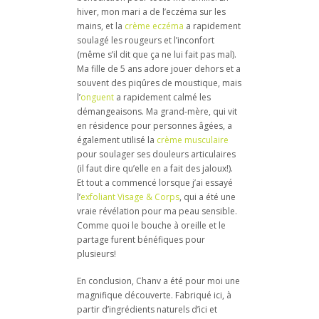
hiver, mon mari a de l’eczéma sur les
mains, et la
crème eczéma
a rapidement
soulagé les rougeurs et l’inconfort
(même s’il dit que ça ne lui fait pas mal).
Ma fille de 5 ans adore jouer dehors et a
souvent des piqûres de moustique, mais
l’
onguent
a rapidement calmé les
démangeaisons. Ma grand-mère, qui vit
en résidence pour personnes âgées, a
également utilisé la
crème musculaire
pour soulager ses douleurs articulaires
(il faut dire qu’elle en a fait des jaloux!).
Et tout a commencé lorsque j’ai essayé
l’
exfoliant Visage & Corps
, qui a été une
vraie révélation pour ma peau sensible.
Comme quoi le bouche à oreille et le
partage furent bénéfiques pour
plusieurs!
En conclusion, Chanv a été pour moi une
magnifique découverte. Fabriqué ici, à
partir d’ingrédients naturels d’ici et