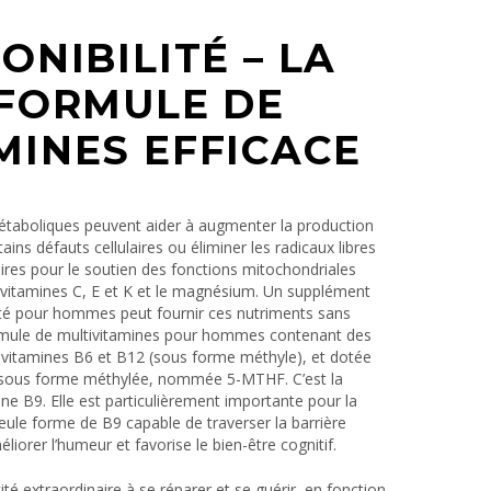
ONIBILITÉ – LA
E FORMULE DE
MINES EFFICACE
étaboliques peuvent aider à augmenter la production
ns défauts cellulaires ou éliminer les radicaux libres
aires pour le soutien des fonctions mitochondriales
 vitamines C, E et K et le magnésium. Un supplément
ité pour hommes peut fournir ces nutriments sans
formule de multivitamines pour hommes contenant des
 vitamines B6 et B12 (sous forme méthyle), et dotée
sous forme méthylée, nommée 5-MTHF. C’est la
ne B9. Elle est particulièrement importante pour la
eule forme de B9 capable de traverser la barrière
́liorer l’humeur et favorise le bien-être cognitif.
 extraordinaire à se réparer et se guérir, en fonction