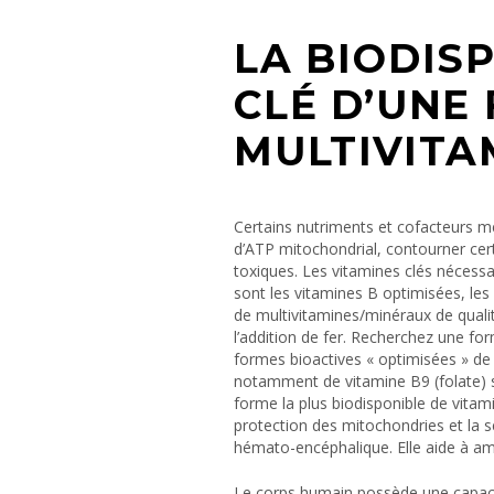
LA BIODISP
CLÉ D’UN
MULTIVITA
Certains nutriments et cofacteurs m
d’ATP mitochondrial, contourner certai
toxiques. Les vitamines clés nécess
sont les vitamines B optimisées, les
de multivitamines/minéraux de qual
l’addition de fer. Recherchez une 
formes bioactives « optimisées » de
notamment de vitamine B9 (folate) 
forme la plus biodisponible de vitami
protection des mitochondries et la s
hémato-encéphalique. Elle aide à ame
Le corps humain possède une capacité