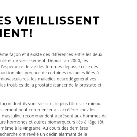
S VIEILLISSENT
MENT!
̂me façon et il existe des différences entre les deux
nté et de vieillissement. Depuis l’an 2000, les
 l’espérance de vie des femmes dépasse celle des
parition plus précoce de certaines maladies liées à
diovasculaires, les maladies neurodégénératives
les troubles de la prostate (cancer de la prostate et
açon dont ils vont vieillir et le plus tôt est le mieux.
illissement peut commencer à s’accélérer chez les
té masculine recommandent à présent aux hommes de
rs hormones et autres biomarqueurs liés à l’âge tôt
t, même à la vingtaine! Au cours des dernières
cherche ont révélé un déclin alarmant de la