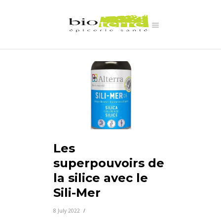
Les
superpouvoirs de
la silice avec le
Sili-Mer
8 July 2022